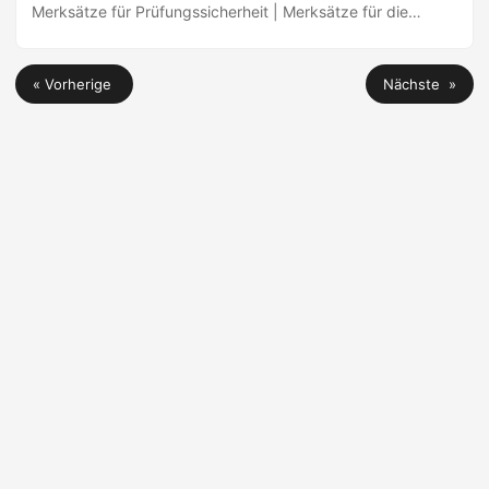
Merksätze für Prüfungssicherheit | Merksätze für die
Prüfung & Azubis fördern | AEVO-Guide | Jetzt lernen
« Vorherige
Nächste »