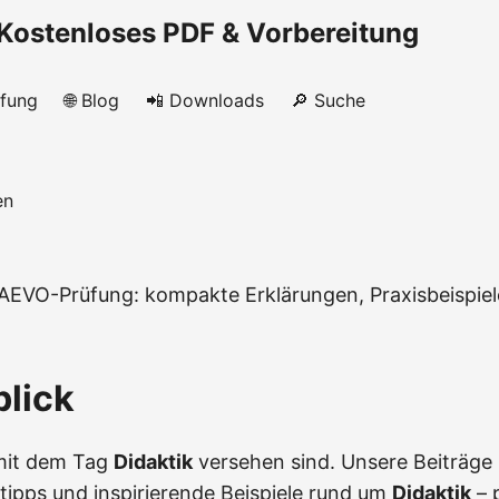
Kostenloses PDF & Vorbereitung
üfung
🌐 Blog
📲 Downloads
🔎 Suche
en
er AEVO-Prüfung: kompakte Erklärungen, Praxisbeispie
lick
e mit dem Tag
Didaktik
versehen sind. Unsere Beiträge l
stipps und inspirierende Beispiele rund um
Didaktik
– 