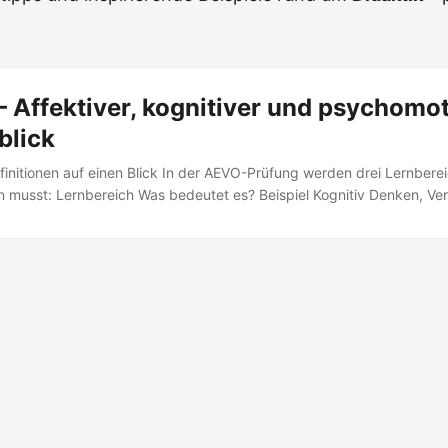
 Affektiver, kognitiver und psychomo
blick
finitionen auf einen Blick In der AEVO-Prüfung werden drei Lernber
n musst: Lernbereich Was bedeutet es? Beispiel Kognitiv Denken, V
analysieren Affektiv Einstellungen, Werte, Motivation Verantwortu
che Fertigkeiten, Bewegungsabläufe Maschinen bedienen, handwerkl
betrifft die emotionale und wertebezogene Ebene des Lernens – also 