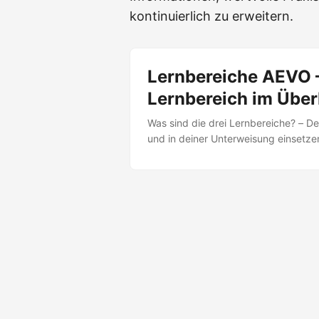
kontinuierlich zu erweitern.
Lernbereiche AEVO –
Lernbereich im Über
Was sind die drei Lernbereiche? – De
und in deiner Unterweisung einsetze
Fachbegriffe lernen, Zusammenhänge 
entwickeln Psychomotorisch Praktis
affektiv? Der affektive Lernbereich 
Haltung und Einstellung dazu. ...