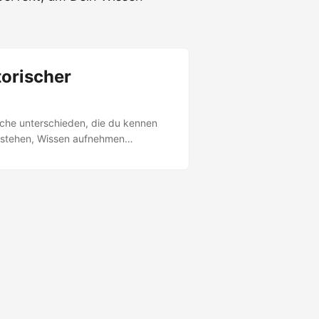
torischer
eiche unterschieden, die du kennen
erstehen, Wissen aufnehmen
ngsbewusstsein, Teamfähigkeit
iche Tätigkeiten üben Was bedeutet
nicht das Wissen selbst, sondern die